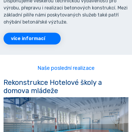
Disponujeme veškerou technickou vybaveností pro
výrobu, přepravu i realizaci betonových konstrukcí. Mezi
základní pilíře námi poskytovaných služeb také patří
ohýbání betonářské výztuže.
více informací
Naše poslední realizace
Rekonstrukce Hotelové školy a
domova mládeže