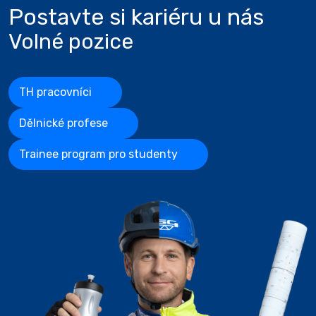
Postavte si kariéru u nás
Volné pozice
TH pracovníci
Dělnické profese
Trainee program pro studenty