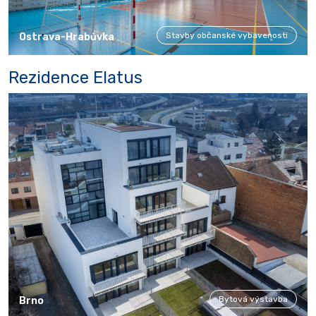
Stavby občanské vybavenosti
Ostrava-Hrabůvka
Rezidence Elatus
Bytová výstavba
Brno