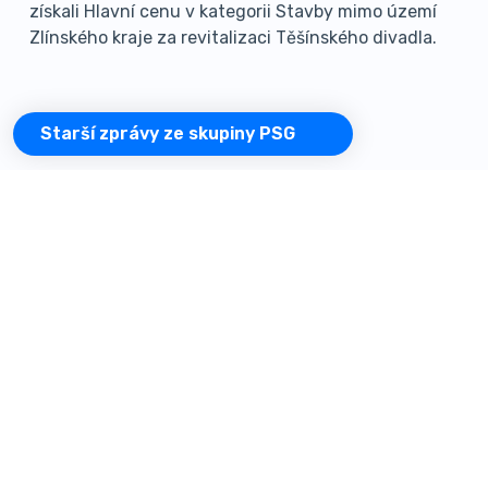
získali Hlavní cenu v kategorii Stavby mimo území
Zlínského kraje za revitalizaci Těšínského divadla.
Starší zprávy ze skupiny PSG
Generální dodávka staveb
Železobetonové
konstrukce a další služby
PSG Construction a.s.
PSG a.s.
+420 576 015 300
+420 576 015 111
psg@psg.cz
info@psg.cz
Projektování staveb
TZB a výroba