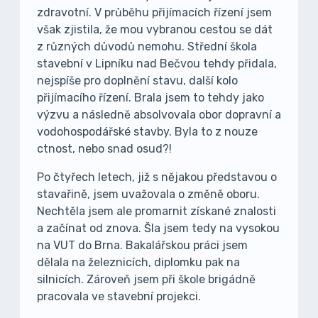
zdravotní. V průběhu přijímacích řízení jsem
však zjistila, že mou vybranou cestou se dát
z různých důvodů nemohu. Střední škola
stavební v Lipníku nad Bečvou tehdy přidala,
nejspíše pro doplnění stavu, další kolo
přijímacího řízení. Brala jsem to tehdy jako
výzvu a následně absolvovala obor dopravní a
vodohospodářské stavby. Byla to z nouze
ctnost, nebo snad osud?!
Po čtyřech letech, již s nějakou představou o
stavařině, jsem uvažovala o změně oboru.
Nechtěla jsem ale promarnit získané znalosti
a začínat od znova. Šla jsem tedy na vysokou
na VUT do Brna. Bakalářskou práci jsem
dělala na železnicích, diplomku pak na
silnicích. Zároveň jsem při škole brigádně
pracovala ve stavební projekci.