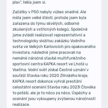
plav“, řekla jsem si.
Začátky v PSG nebyly vůbec snadné. Ale
měla jsem velké štěstí, protože jsem byla
zařazena do týmu skvělých, odborně
zkušených a vstřícných kolegů. Společně
jsme zvládli realizovat reprezentativní a
technologicky složitou zakázku Vodního
světa ve Velkých Karlovicích pro opakovaného
investora, následně jsme pracovali na
neméně náročné stavbě multifunkčního
sportovní centra KAPKA resort ve Lhotě u
Vsetína. Vodní svět získal Čestné uznání v
soutěži Stavba roku 2020 Zlínského kraje,
KAPKA resort dokonce vyhrál prestižní
celostátní ocenění Stavba roku 2023! Člověka
to potěší, ale je to něco za něco. Úspěchy a
ocenění jsou vykoupeny zvýšenou náročností
realizace.