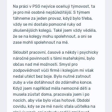
Na práci v PSG nejvíce oceňuji týmovost, ta
je pro mě osobně nejdůležitější. S týmem
táhneme za jeden provaz, když bylo třeba,
vždy se mi dostalo pomocné ruky od
zkušenějších kolegů. Také jsem vždy věděla,
že se na kolegy mohu spolehnout, a oni se
zase mohli spolehnout na mě.
Skloubit pracovní, časově a někdy i psychicky
náročné povinnosti s těmi mateřskými, bylo
občas nad mé možnosti. Smysl pro
zodpovědnost vůči firmě i kolegům mi však
nedal utéct bez boje. Bylo nutné zatnout
zuby a vše dotáhnout do zdárného konce.
Když jsem například měla nemocné děti a
musela zůstat doma, pracovala jsem i po
nocích, aby vše bylo včas hotové. Období
covidu, kdy se ze mě navíc stala učitelka na