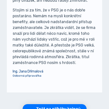
plný úvazek, ani nebudu raději zmiňovat.
Stojím si za tím, že v PSG je o nás dobře
postaráno. Nemám na mysli konkrétní
benefity, ale celkově nadstandardní přístup
zaměstnavatele. Je zkrátka vidět, že se firma
snaží pro lidi dělat něco navíc, kromě toho
nám vychází lidsky vstříc, což je pro mě v roli
matky také důležité. A přestože je PSG velká,
celorepublikově známá společnost, stále v ní
převládá rodinná atmosféra. Zkrátka, titul
zaměstnance PSG nosím s hrdostí.
Ing. Jana Dřímalová
Odborná přípravářka
Zpět na příběhy kolegů