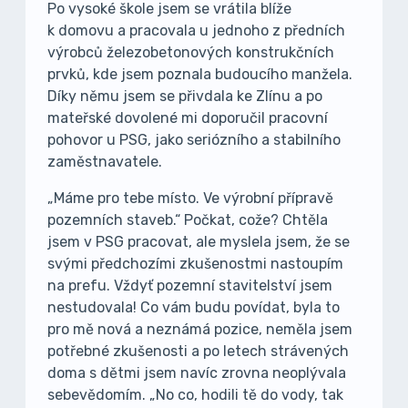
Po vysoké škole jsem se vrátila blíže
k domovu a pracovala u jednoho z předních
výrobců železobetonových konstrukčních
prvků, kde jsem poznala budoucího manžela.
Díky němu jsem se přivdala ke Zlínu a po
mateřské dovolené mi doporučil pracovní
pohovor u PSG, jako seriózního a stabilního
zaměstnavatele.
„Máme pro tebe místo. Ve výrobní přípravě
pozemních staveb.“ Počkat, cože? Chtěla
jsem v PSG pracovat, ale myslela jsem, že se
svými předchozími zkušenostmi nastoupím
na prefu. Vždyť pozemní stavitelství jsem
nestudovala! Co vám budu povídat, byla to
pro mě nová a neznámá pozice, neměla jsem
potřebné zkušenosti a po letech strávených
doma s dětmi jsem navíc zrovna neoplývala
sebevědomím. „No co, hodili tě do vody, tak