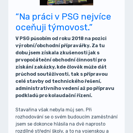
“Na práci v PSG nejvíce
oceňuji týmovost.”
V PSG působím od roku 2018 na pozici
výrobní/obchodní přípravářky. Za tu
dobu jsem získala zkušenosti jak s
prvopočáteční obchodní činností pro
získání zakázky, kde člověk může dát
průchod soutěživosti, tak s přípravou
celé stavby od technického řešení,
administrativního vedení až po přípravu
podkladů pro kolaudační řízení.
Stavařina však nebyla můj sen. Při
rozhodování se o svém budoucím zaměstnání
jsem se dokonce hlásila na dvě naprosto
rozdílné střední školy, a to na vojenskou a