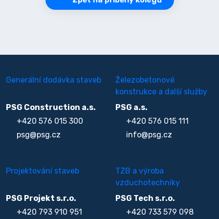
Generální dodávka staveb
Železobetonové
konstrukce a další služby
PSG Construction a.s.
PSG a.s.
+420 576 015 300
+420 576 015 111
psg@psg.cz
info@psg.cz
Projektování staveb
TZB a výroba
vzduchotechniky
PSG Projekt s.r.o.
PSG Tech s.r.o.
+420 793 910 951
+420 733 579 098