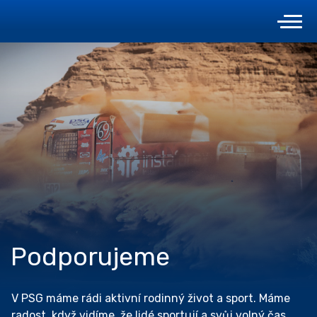
Podporujeme
V PSG máme rádi aktivní rodinný život a sport. Máme
radost, když vidíme, že lidé sportují a svůj volný čas