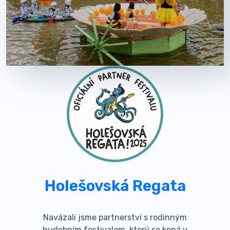
Holešovská Regata
Navázali jsme partnerství s rodinným
hudebním festivalem, který se koná v