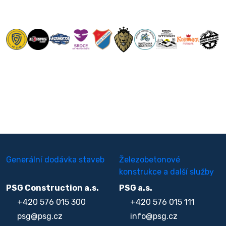
Generální dodávka staveb
Železobetonové
konstrukce a další služby
PSG Construction a.s.
PSG a.s.
+420 576 015 300
+420 576 015 111
psg@psg.cz
info@psg.cz