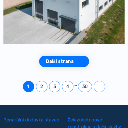
Další strana
…
1
2
3
4
30
Generální dodávka staveb
Železobetonové
konstrukce a další služby