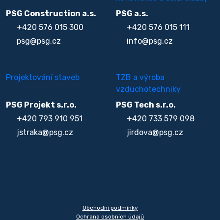
PSG Construction a.s.
PSG a.s.
+420 576 015 300
+420 576 015 111
psg@psg.cz
info@psg.cz
Projektování staveb
TZB a výroba
vzduchotechniky
PSG Projekt s.r.o.
PSG Tech s.r.o.
+420 793 910 951
+420 733 579 098
jstraka@psg.cz
jirdova@psg.cz
Obchodní podmínky
Ochrana osobních údajů