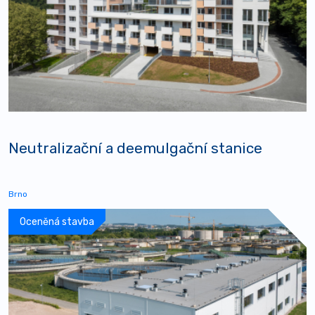
Neutralizační a deemulgační stanice
Brno
Oceněná stavba