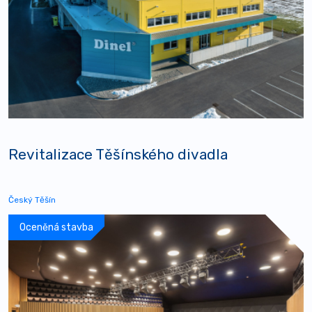
Revitalizace Těšínského divadla
Český Těšín
Oceněná stavba