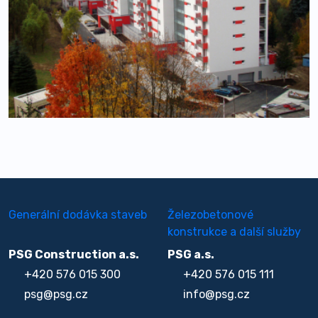
Generální dodávka staveb
Železobetonové
konstrukce a další služby
PSG Construction a.s.
PSG a.s.
+420 576 015 300
+420 576 015 111
psg@psg.cz
info@psg.cz