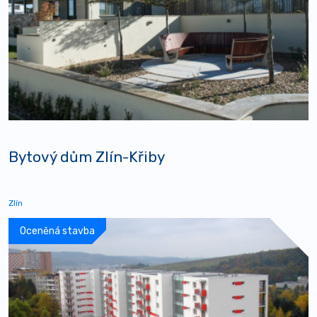
Bytový dům Zlín-Křiby
Zlín
Oceněná stavba