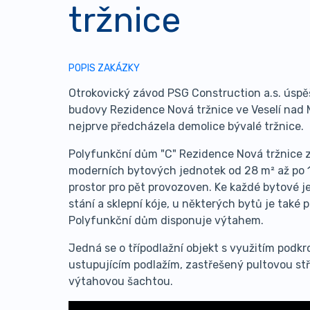
tržnice
POPIS ZAKÁZKY
Otrokovický závod PSG Construction a.s. úspě
budovy Rezidence Nová tržnice ve Veselí nad
nejprve předcházela demolice bývalé tržnice.
Polyfunkční dům "C" Rezidence Nová tržnice
moderních bytových jednotek od 28 m² až po 1
prostor pro pět provozoven. Ke každé bytové j
stání a sklepní kóje, u některých bytů je také 
Polyfunkční dům disponuje výtahem.
Jedná se o třípodlažní objekt s využitím podkr
ustupujícím podlažím, zastřešený pultovou stř
výtahovou šachtou.