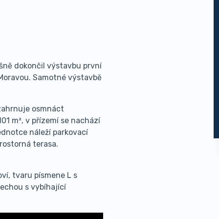
šně dokončil výstavbu první
 Moravou. Samotné výstavbě
 zahrnuje osmnáct
01 m², v přízemí se nachází
ednotce náleží parkovací
prostorná terasa.
oví, tvaru písmene L s
echou s vybíhající