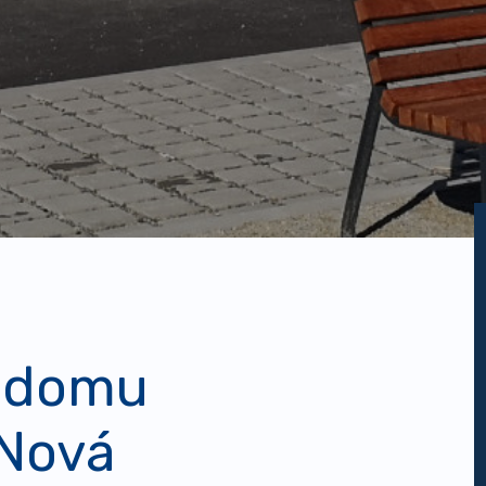
o domu
 Nová