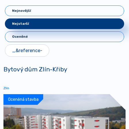
Nejnovější
Nejstarší
Oceněné
Bytový dům Zlín-Křiby
Zlín
Oceněná stavba