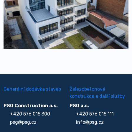
Generální dodávka staveb
Železobetonové
konstrukce a další služby
PSG Construction a.s.
PSG a.s.
+420 576 015 300
+420 576 015 111
psg@psg.cz
info@psg.cz