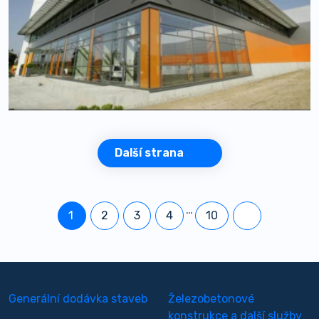
Další strana
…
1
2
3
4
10
Generální dodávka staveb
Železobetonové
konstrukce a další služby