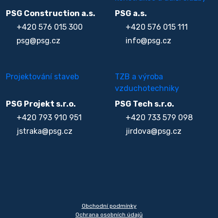
PSG Construction a.s.
PSG a.s.
+420 576 015 300
+420 576 015 111
psg@psg.cz
info@psg.cz
Projektování staveb
TZB a výroba
vzduchotechniky
PSG Projekt s.r.o.
PSG Tech s.r.o.
+420 793 910 951
+420 733 579 098
jstraka@psg.cz
jirdova@psg.cz
Obchodní podmínky
Ochrana osobních údajů