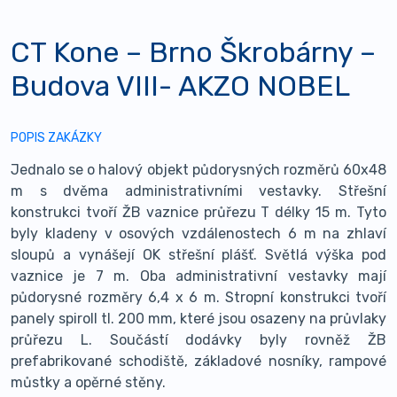
CT Kone – Brno Škrobárny –
Budova VIII- AKZO NOBEL
POPIS ZAKÁZKY
Jednalo se o halový objekt půdorysných rozměrů 60x48
m s dvěma administrativními vestavky. Střešní
konstrukci tvoří ŽB vaznice průřezu T délky 15 m. Tyto
byly kladeny v osových vzdálenostech 6 m na zhlaví
sloupů a vynášejí OK střešní plášť. Světlá výška pod
vaznice je 7 m. Oba administrativní vestavky mají
půdorysné rozměry 6,4 x 6 m. Stropní konstrukci tvoří
panely spiroll tl. 200 mm, které jsou osazeny na průvlaky
průřezu L. Součástí dodávky byly rovněž ŽB
prefabrikované schodiště, základové nosníky, rampové
můstky a opěrné stěny.