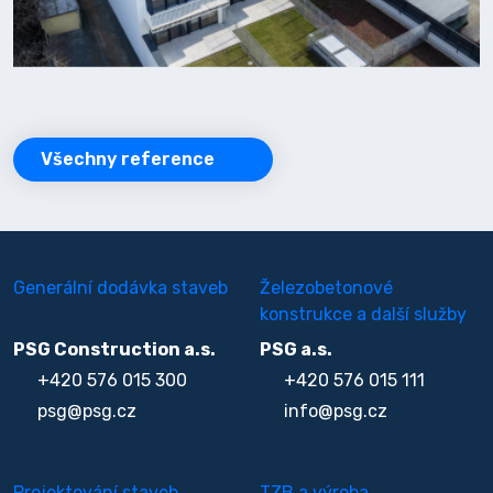
Všechny reference
Generální dodávka staveb
Železobetonové
konstrukce a další služby
PSG Construction a.s.
PSG a.s.
+420 576 015 300
+420 576 015 111
psg@psg.cz
info@psg.cz
Projektování staveb
TZB a výroba