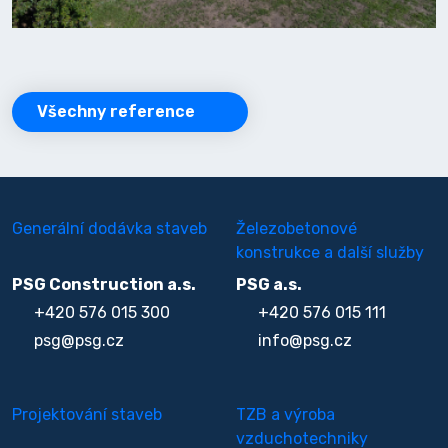
Všechny reference
Generální dodávka staveb
Železobetonové
konstrukce a další služby
PSG Construction a.s.
PSG a.s.
+420 576 015 300
+420 576 015 111
psg@psg.cz
info@psg.cz
Projektování staveb
TZB a výroba
vzduchotechniky