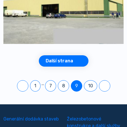
Další strana
…
1
7
8
9
10
Generální dodávka staveb
Železobetonové
konstrukce a další služby