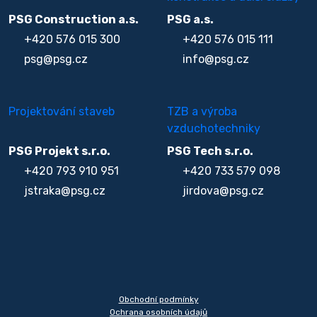
PSG Construction a.s.
PSG a.s.
+420 576 015 300
+420 576 015 111
psg@psg.cz
info@psg.cz
Projektování staveb
TZB a výroba
vzduchotechniky
PSG Projekt s.r.o.
PSG Tech s.r.o.
+420 793 910 951
+420 733 579 098
jstraka@psg.cz
jirdova@psg.cz
Obchodní podmínky
Ochrana osobních údajů