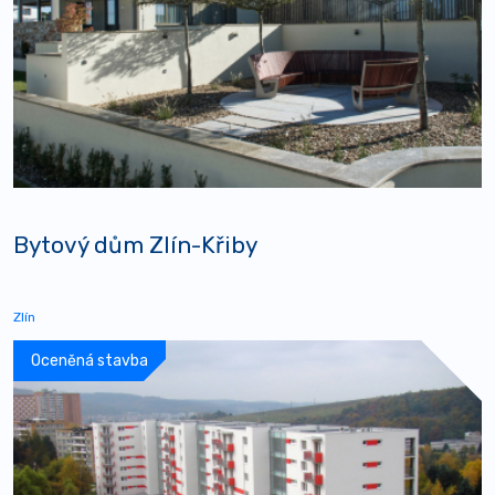
Bytový dům Zlín-Křiby
Zlín
Oceněná stavba