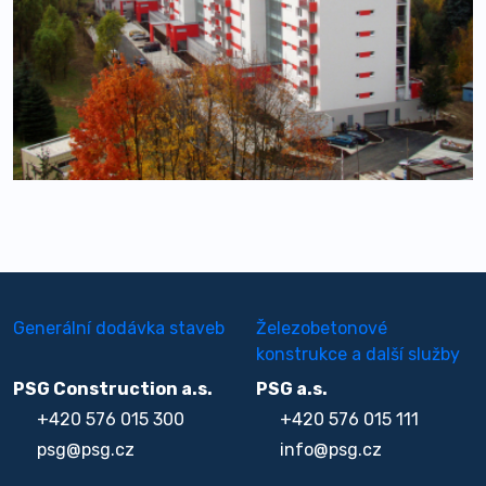
Generální dodávka staveb
Železobetonové
konstrukce a další služby
PSG Construction a.s.
PSG a.s.
+420 576 015 300
+420 576 015 111
psg@psg.cz
info@psg.cz