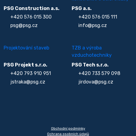
PSG Construction a.s.
PSG a.s.
+420 576 015 300
+420 576 015 111
psg@psg.cz
info@psg.cz
Projektování staveb
TZB a výroba
vzduchotechniky
PSG Projekt s.r.o.
PSG Tech s.r.o.
+420 793 910 951
+420 733 579 098
jstraka@psg.cz
jirdova@psg.cz
Obchodní podmínky
Ochrana osobních údajů