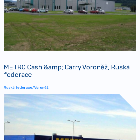
METRO Cash &amp; Carry Voroněž, Ruská
federace
Ruská federace/Voroněž