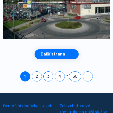
Další strana
…
1
2
3
4
30
Generální dodávka staveb
Železobetonové
konstrukce a další služby