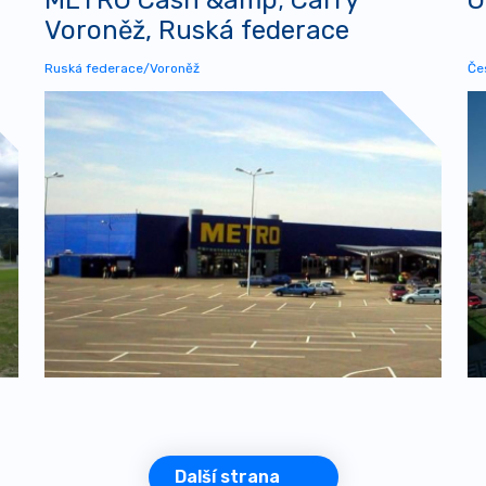
Voroněž, Ruská federace
Ruská federace/Voroněž
Če
Další strana