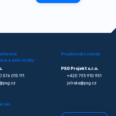
betonové
Projektování staveb
kce a další služby
s.
PSG Projekt s.r.o.
 576 015 111
+420 793 910 951
@psg.cz
jstraka@psg.cz
e nás