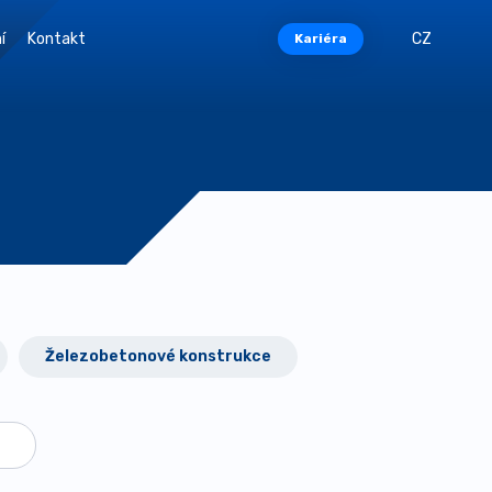
í
Kontakt
CZ
Kariéra
Železobetonové konstrukce