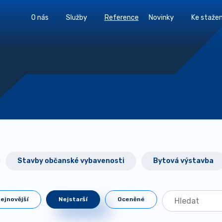
O nás
Služby
Reference
Novinky
Ke stažen
Stavby občanské vybavenosti
Bytová výstavba
ejnovější
Nejstarší
Oceněné