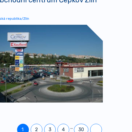
ská republika/Zlín
…
1
2
3
4
30