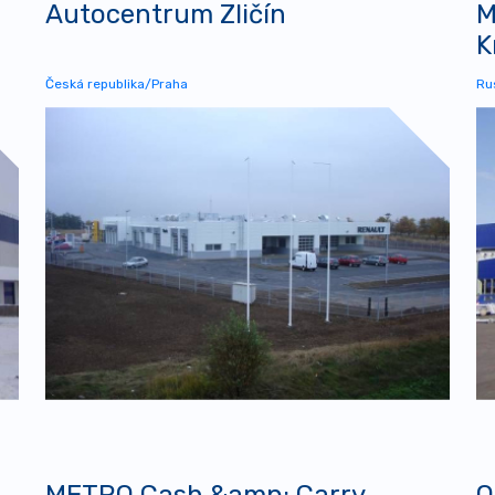
Autocentrum Zličín
M
K
Česká republika/Praha
Ru
METRO Cash &amp; Carry
O