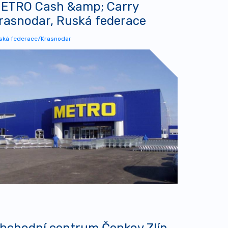
ETRO Cash &amp; Carry
rasnodar, Ruská federace
ská federace/Krasnodar
bchodní centrum Čepkov Zlín