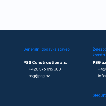
Generální dodávka staveb
Železo
konstru
PSG Construction a.s.
PSG a.
+420 576 015 300
+420
psg@psg.cz
info
Sledujt