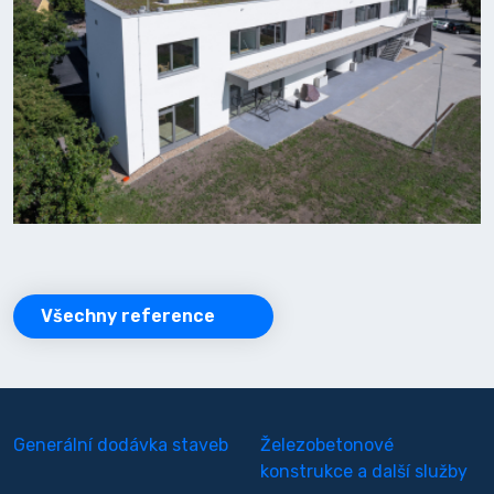
Všechny reference
Generální dodávka staveb
Železobetonové
konstrukce a další služby