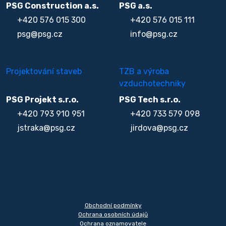
PSG Construction a.s.
PSG a.s.
+420 576 015 300
+420 576 015 111
psg@psg.cz
info@psg.cz
Projektování staveb
TZB a výroba
vzduchotechniky
PSG Projekt s.r.o.
PSG Tech s.r.o.
+420 793 910 951
+420 733 579 098
jstraka@psg.cz
jirdova@psg.cz
Obchodní podmínky
Ochrana osobních údajů
Ochrana oznamovatele