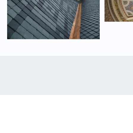
Rekonstrukce Hotelové školy a
domova mládeže
Ostrava-Hrabůvka