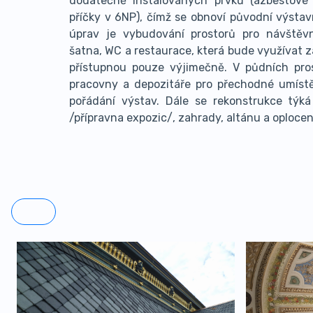
dodatečně instalovaných prvků (azbestové
příčky v 6NP), čímž se obnoví původní výstav
úprav je vybudování prostorů pro návštěvn
šatna, WC a restaurace, která bude využívat 
přístupnou pouze výjimečně. V půdních pr
pracovny a depozitáře pro přechodné umístě
pořádání výstav. Dále se rekonstrukce týk
/přípravna expozic/, zahrady, altánu a oplocen