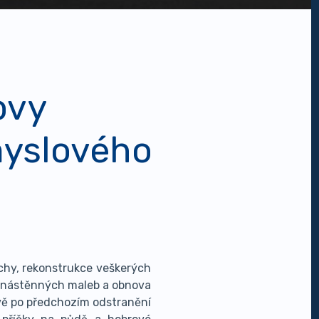
ovy
yslového
chy, rekonstrukce veškerých
ch nástěnných maleb a obnova
ě po předchozím odstranění