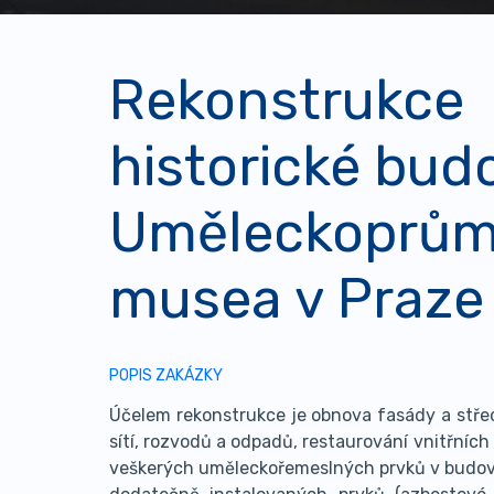
Rekonstrukce
historické bud
Uměleckoprům
musea v Praze
POPIS ZAKÁZKY
Účelem rekonstrukce je obnova fasády a stře
sítí, rozvodů a odpadů, restaurování vnitřní
veškerých uměleckořemeslných prvků v budov