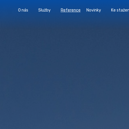
O nás
Služby
Reference
Novinky
Ke stažen