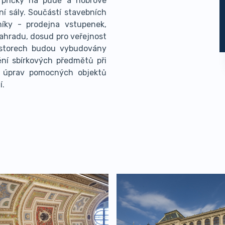
 příčky na půdě a hobrové
ní sály. Součástí stavebních
íky - prodejna vstupenek,
zahradu, dosud pro veřejnost
ostorech budou vybudovány
ní sbírkových předmětů při
á úprav pomocných objektů
í.