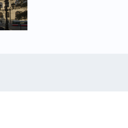
Domov pro seniory
Velké Bílovice