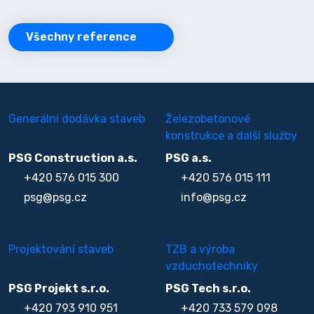
Všechny reference
Generální dodávka staveb
Železobetonové
konstrukce a další služby
PSG Construction a.s.
PSG a.s.
+420 576 015 300
+420 576 015 111
psg@psg.cz
info@psg.cz
Projektování staveb
TZB a výroba
vzduchotechniky
PSG Projekt s.r.o.
PSG Tech s.r.o.
+420 793 910 951
+420 733 579 098