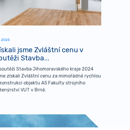
5.2025
ískali jsme Zvláštní cenu v
outěži Stavba...
soutěži Stavba Jihomoravského kraje 2024
me získali Zvláštní cenu za mimořádně rychlou
konstrukci objektu A5 Fakulty strojního
ženýrství VUT v Brně.