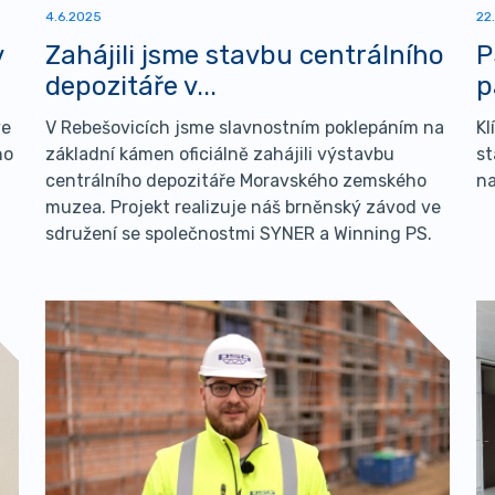
4.6.2025
22
v
Zahájili jsme stavbu centrálního
P
depozitáře v...
p
ve
V Rebešovicích jsme slavnostním poklepáním na
Kl
ho
základní kámen oficiálně zahájili výstavbu
st
centrálního depozitáře Moravského zemského
na
muzea. Projekt realizuje náš brněnský závod ve
sdružení se společnostmi SYNER a Winning PS.