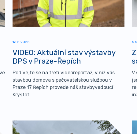
16.5.2025
6.
VIDEO: Aktuální stav výstavby
Z
DPS v Praze-Řepích
s
ové
Podívejte se na třetí videoreportáž, v níž vás
V 
stavbou domova s pečovatelskou službou v
js
Praze 17 Řepích provede náš stavbyvedoucí
re
Kryštof.
in