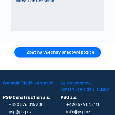
vkročit do neznáma.
Zpět na všechny pracovní pozice
Generální dodávka staveb
Železobetonové
konstrukce a další služby
PSG Construction a.s.
PSG a.s.
+420 576 015 300
+420 576 015 111
psg@psg.cz
info@psg.cz