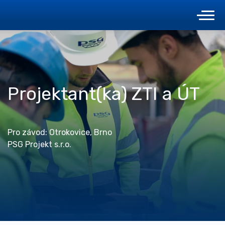
Projektant(ka) ZTI a ÚT
Pro závod: Otrokovice, Brno
PSG Projekt s.r.o.