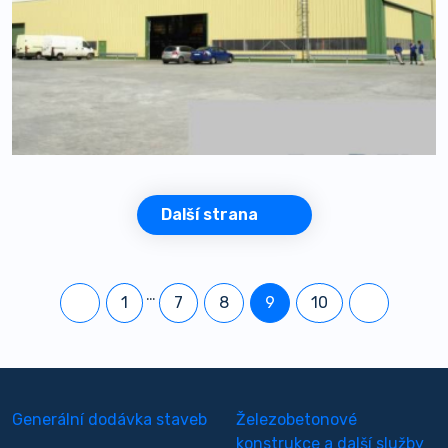
Další strana
…
1
7
8
9
10
Generální dodávka staveb
Železobetonové
konstrukce a další služby