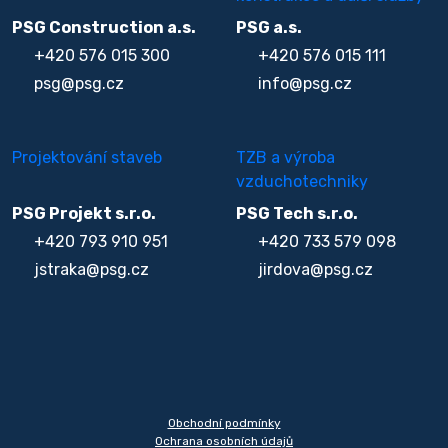
PSG Construction a.s.
PSG a.s.
+420 576 015 300
+420 576 015 111
psg@psg.cz
info@psg.cz
Projektování staveb
TZB a výroba
vzduchotechniky
PSG Projekt s.r.o.
PSG Tech s.r.o.
+420 793 910 951
+420 733 579 098
jstraka@psg.cz
jirdova@psg.cz
Obchodní podmínky
Ochrana osobních údajů