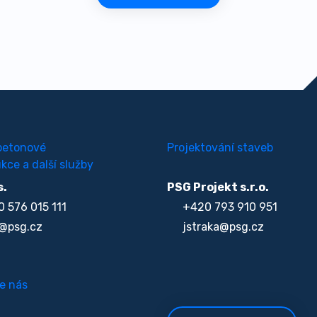
betonové
Projektování staveb
kce a další služby
s.
PSG Projekt s.r.o.
 576 015 111
+420 793 910 951
@psg.cz
jstraka@psg.cz
e nás