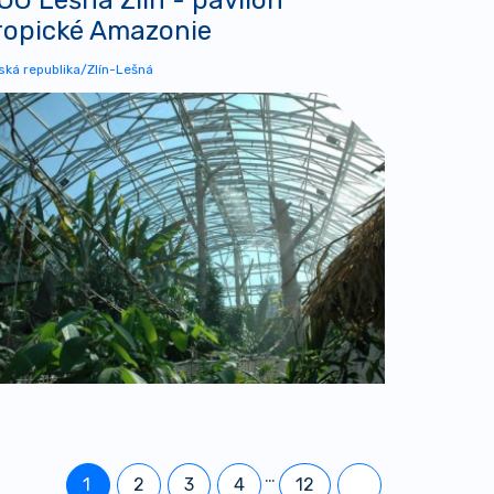
ropické Amazonie
ská republika/Zlín-Lešná
…
1
2
3
4
12