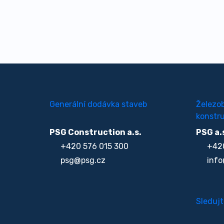
Generální dodávka staveb
Železo
konstru
PSG Construction a.s.
PSG a.
+420 576 015 300
+420
psg@psg.cz
info
Sledujt