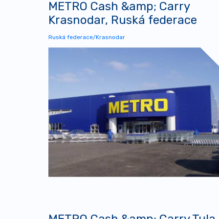
METRO Cash &amp; Carry
Krasnodar, Ruská federace
Ruská federace/Krasnodar
METRO Cash &amp; Carry Tula,