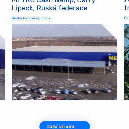
Lipeck, Ruská federace
t
Ruská federace/Lipeck
Če
Další strana