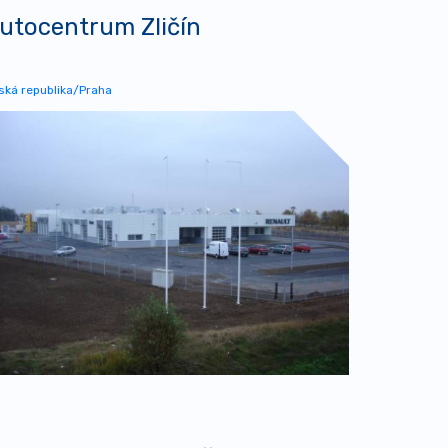
utocentrum Zličín
ská republika/Praha