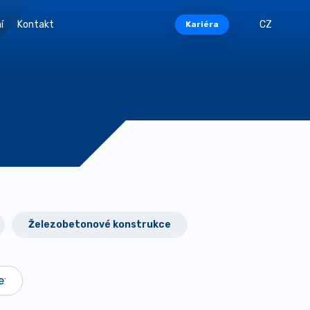
í
Kontakt
CZ
Kariéra
Železobetonové konstrukce