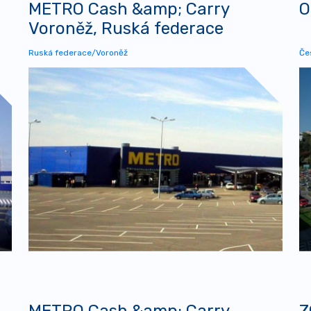
METRO Cash &amp; Carry
O
Voroněž, Ruská federace
Ruská federace/Voroněž
Če
METRO Cash &amp; Carry
Z