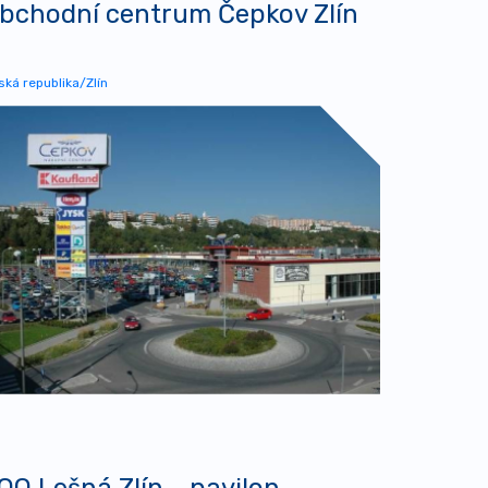
bchodní centrum Čepkov Zlín
ská republika/Zlín
OO Lešná Zlín - pavilon