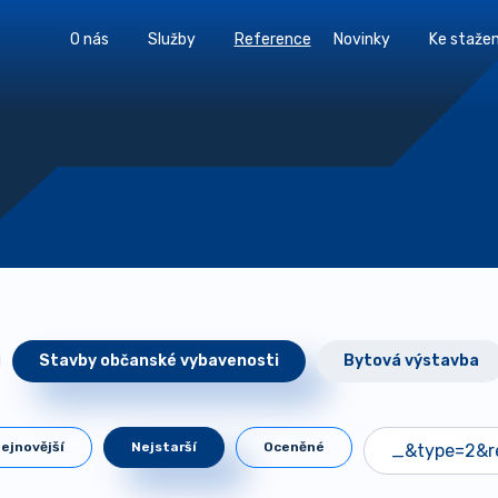
O nás
Služby
Reference
Novinky
Ke stažen
Stavby občanské vybavenosti
Bytová výstavba
ejnovější
Nejstarší
Oceněné