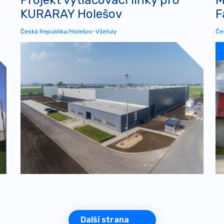
KURARAY Holešov
F
Česká Republika/Holešov-Všetuly
Če
Další strana