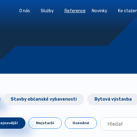
O nás
Služby
Reference
Novinky
Ke stažen
Stavby občanské vybavenosti
Bytová výstavba
ejnovější
Nejstarší
Oceněné