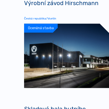
Výrobní závod Hirschmann
Česká republika/Vsetín
Oceněná stavba
Skladová hala hutního