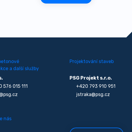
betonové
Projektování staveb
kce a další služby
s.
PSG Projekt s.r.o.
 576 015 111
+420 793 910 951
@psg.cz
jstraka@psg.cz
e nás