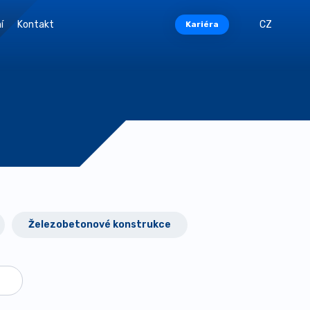
í
Kontakt
CZ
Kariéra
Železobetonové konstrukce