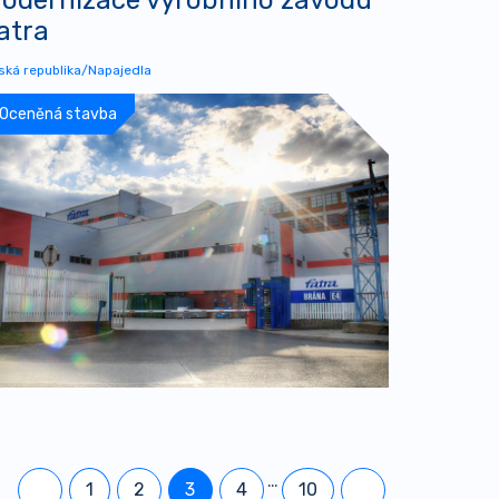
atra
ská republika/Napajedla
Oceněná stavba
…
1
2
3
4
10