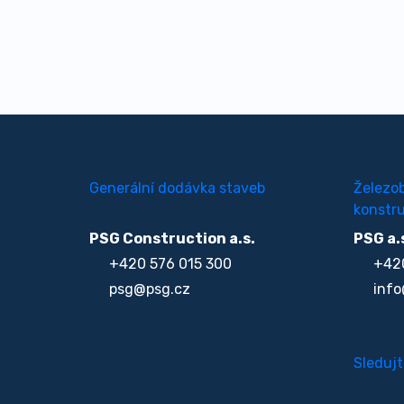
Generální dodávka staveb
Železo
konstru
PSG Construction a.s.
PSG a.
+420 576 015 300
+420
psg@psg.cz
info
Sledujt