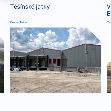
Těšínské jatky
V
B
Český Těšín
Če