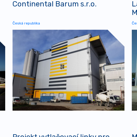
Continental Barum s.r.o.
L
M
Česká republika
Če
Projekt vytlačovací linky pro
M