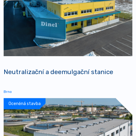
Neutralizační a deemulgační stanice
Brno
Oceněná stavba