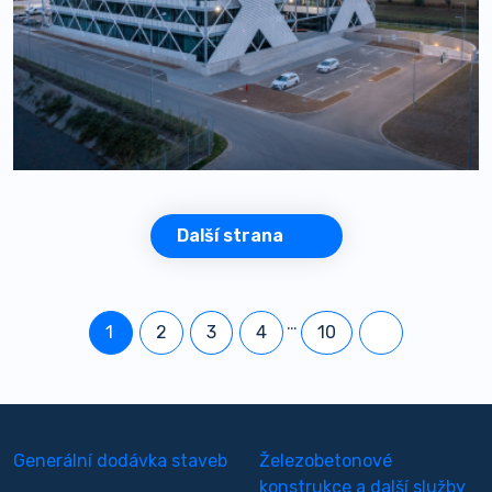
Další strana
…
1
2
3
4
10
Generální dodávka staveb
Železobetonové
konstrukce a další služby