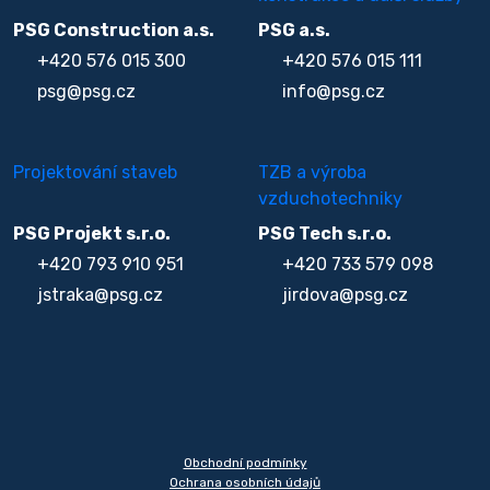
PSG Construction a.s.
PSG a.s.
+420 576 015 300
+420 576 015 111
psg@psg.cz
info@psg.cz
Projektování staveb
TZB a výroba
vzduchotechniky
PSG Projekt s.r.o.
PSG Tech s.r.o.
+420 793 910 951
+420 733 579 098
jstraka@psg.cz
jirdova@psg.cz
Obchodní podmínky
Ochrana osobních údajů