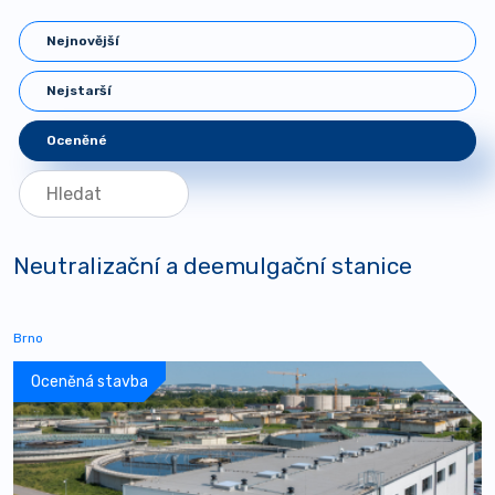
Nejnovější
Nejstarší
Oceněné
Neutralizační a deemulgační stanice
Brno
Oceněná stavba