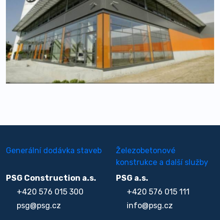
Generální dodávka staveb
Železobetonové
konstrukce a další služby
PSG Construction a.s.
PSG a.s.
+420 576 015 300
+420 576 015 111
psg@psg.cz
info@psg.cz