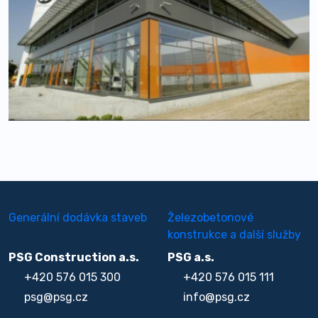
Generální dodávka staveb
Železobetonové
konstrukce a další služby
PSG Construction a.s.
PSG a.s.
+420 576 015 300
+420 576 015 111
psg@psg.cz
info@psg.cz