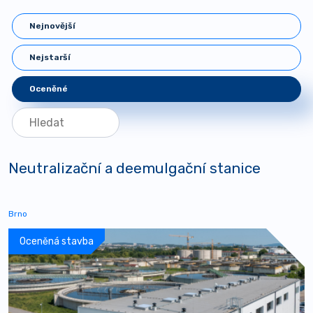
Nejnovější
Nejstarší
Oceněné
Neutralizační a deemulgační stanice
Brno
Oceněná stavba