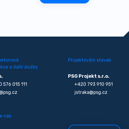
betonové
Projektování staveb
kce a další služby
s.
PSG Projekt s.r.o.
 576 015 111
+420 793 910 951
@psg.cz
jstraka@psg.cz
e nás