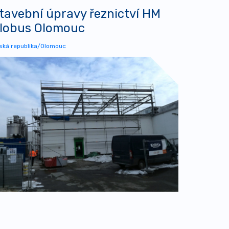
tavební úpravy řeznictví HM
lobus Olomouc
ská republika/Olomouc