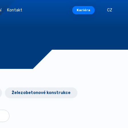
í
Kontakt
CZ
Kariéra
Železobetonové konstrukce