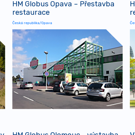
HM Globus Opava – Přestavba
H
restaurace
r
Česká republika/Opava
Če
ry
HM Globus Olomouc - výstavba
V