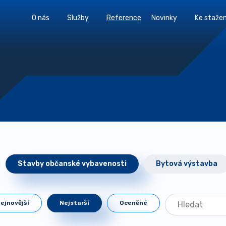
O nás
Služby
Reference
Novinky
Ke stažen
Stavby občanské vybavenosti
Bytová výstavba
ejnovější
Nejstarší
Oceněné