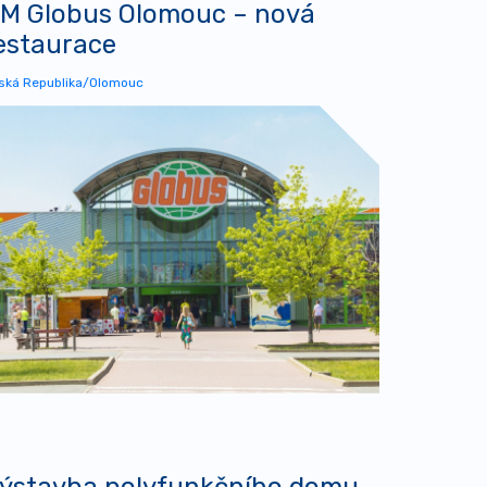
M Globus Olomouc – nová
estaurace
ská Republika/Olomouc
ýstavba polyfunkčního domu