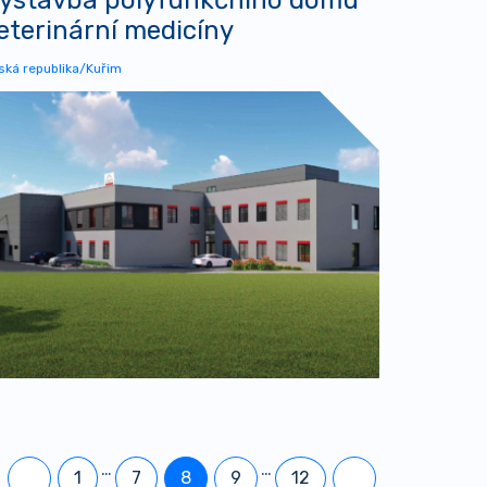
eterinární medicíny
ská republika/Kuřim
…
…
1
7
8
9
12