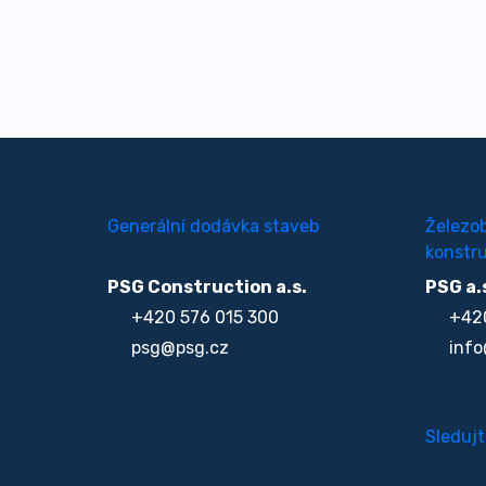
Generální dodávka staveb
Železo
konstru
PSG Construction a.s.
PSG a.
+420 576 015 300
+420
psg@psg.cz
info
Sledujt