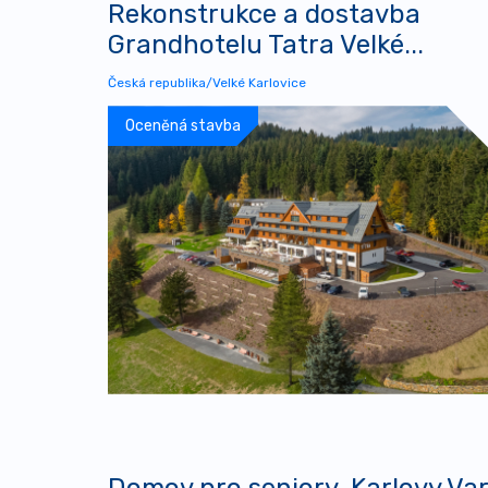
Rekonstrukce a dostavba
Grandhotelu Tatra Velké...
Česká republika/Velké Karlovice
Oceněná stavba
Domov pro seniory, Karlovy Va