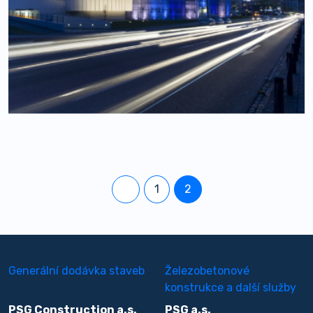
1
2
Generální dodávka staveb
Železobetonové
konstrukce a další služby
PSG Construction a.s.
PSG a.s.