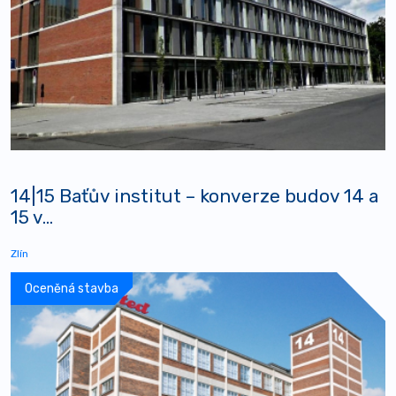
14|15 Baťův institut – konverze budov 14 a
15 v...
Zlín
Oceněná stavba