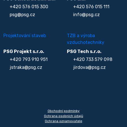
+420 576 015 300
+420 576 015 111
psg@psg.cz
info@psg.cz
Projektování staveb
TZB a výroba
vzduchotechniky
PSG Projekt s.r.o.
PSG Tech s.r.o.
+420 793 910 951
+420 733 579 098
jstraka@psg.cz
jirdova@psg.cz
Obchodní podmínky
Ochrana osobních údajů
Ochrana oznamovatele