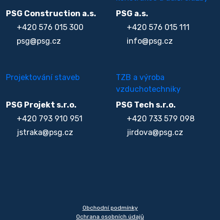
PSG Construction a.s.
PSG a.s.
+420 576 015 300
+420 576 015 111
psg@psg.cz
info@psg.cz
Projektování staveb
TZB a výroba
vzduchotechniky
PSG Projekt s.r.o.
PSG Tech s.r.o.
+420 793 910 951
+420 733 579 098
jstraka@psg.cz
jirdova@psg.cz
Obchodní podmínky
Ochrana osobních údajů