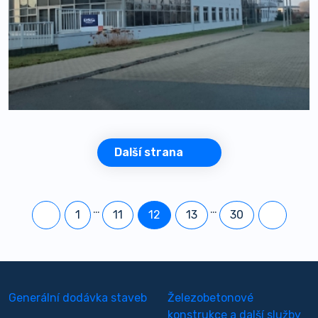
Další strana
…
…
1
11
12
13
30
Generální dodávka staveb
Železobetonové
konstrukce a další služby