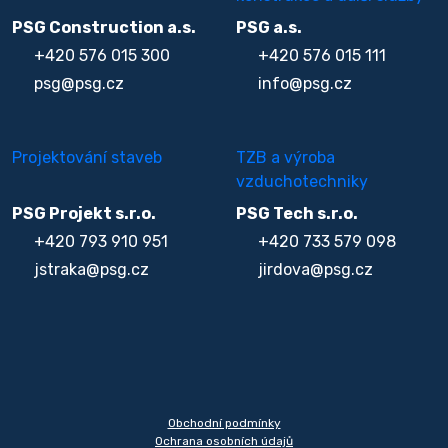
PSG Construction a.s.
PSG a.s.
+420 576 015 300
+420 576 015 111
psg@psg.cz
info@psg.cz
Projektování staveb
TZB a výroba
vzduchotechniky
PSG Projekt s.r.o.
PSG Tech s.r.o.
+420 793 910 951
+420 733 579 098
jstraka@psg.cz
jirdova@psg.cz
Obchodní podmínky
Ochrana osobních údajů