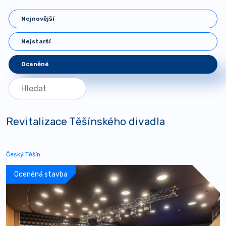
Nejnovější
Nejstarší
Oceněné
Revitalizace Těšínského divadla
Český Těšín
Oceněná stavba