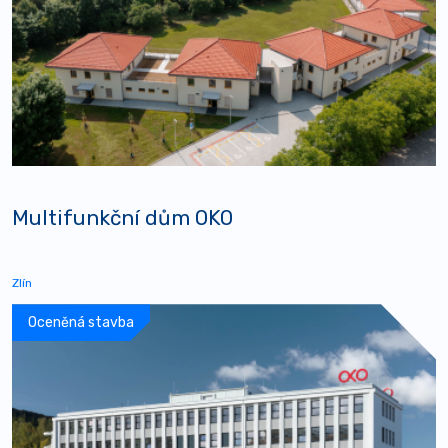
Multifunkční dům OKO
Zlín
Oceněná stavba