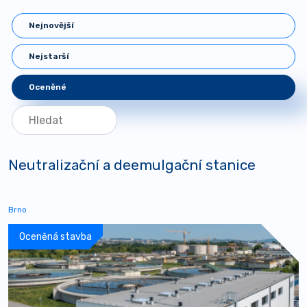
Nejnovější
Nejstarší
Oceněné
Neutralizační a deemulgační stanice
Brno
Oceněná stavba