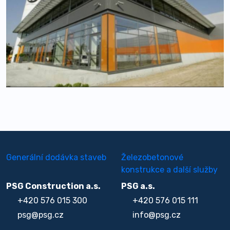
Generální dodávka staveb
Železobetonové
konstrukce a další služby
PSG Construction a.s.
PSG a.s.
+420 576 015 300
+420 576 015 111
psg@psg.cz
info@psg.cz