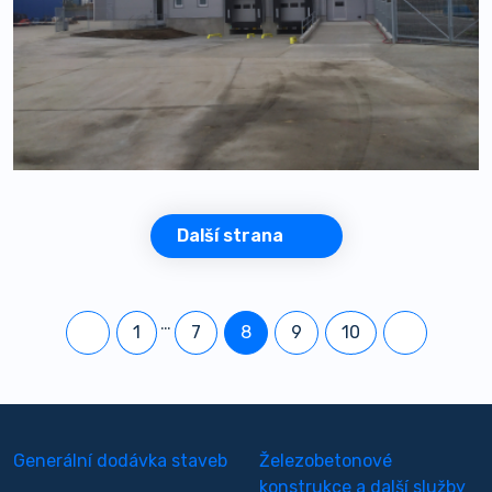
Další strana
…
1
7
8
9
10
Generální dodávka staveb
Železobetonové
konstrukce a další služby