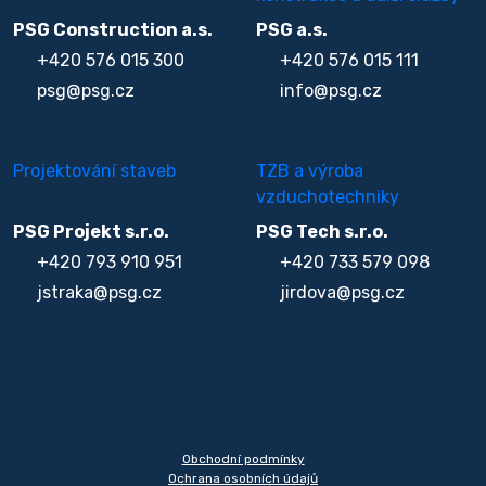
PSG Construction a.s.
PSG a.s.
+420 576 015 300
+420 576 015 111
psg@psg.cz
info@psg.cz
Projektování staveb
TZB a výroba
vzduchotechniky
PSG Projekt s.r.o.
PSG Tech s.r.o.
+420 793 910 951
+420 733 579 098
jstraka@psg.cz
jirdova@psg.cz
Obchodní podmínky
Ochrana osobních údajů