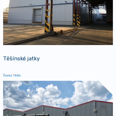
Těšínské jatky
Český Těšín