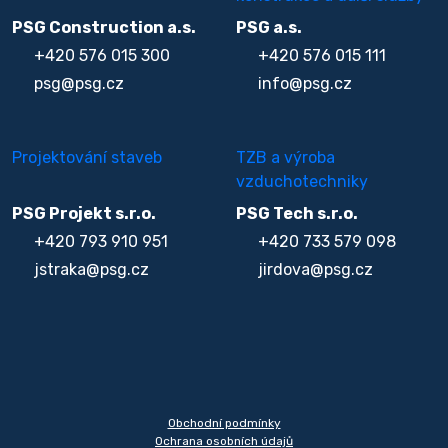
PSG Construction a.s.
PSG a.s.
+420 576 015 300
+420 576 015 111
psg@psg.cz
info@psg.cz
Projektování staveb
TZB a výroba
vzduchotechniky
PSG Projekt s.r.o.
PSG Tech s.r.o.
+420 793 910 951
+420 733 579 098
jstraka@psg.cz
jirdova@psg.cz
Obchodní podmínky
Ochrana osobních údajů