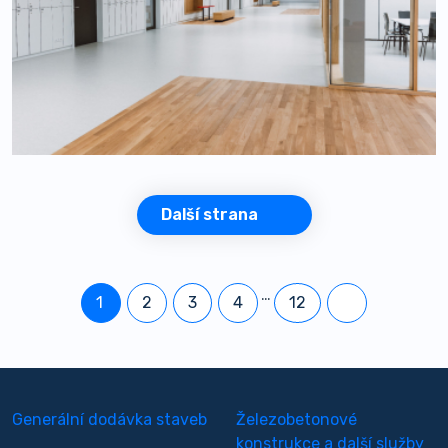
Další strana
…
1
2
3
4
12
Generální dodávka staveb
Železobetonové
konstrukce a další služby