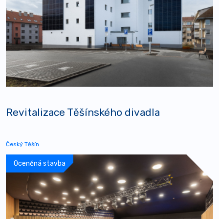
Revitalizace Těšínského divadla
Český Těšín
Oceněná stavba